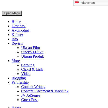
Indonesian
Open Menu
Home
Destinasi
Akomodasi
Kuliner
Info
Review
Ulasan Film
Sinopsis Buku
Ulasan Produk
More
Cerbung
Chord & Lirik
Video
Blogging
Partnership
Content Writing
Content Placement & Backlink
JV AdSense
Guest Post
Home