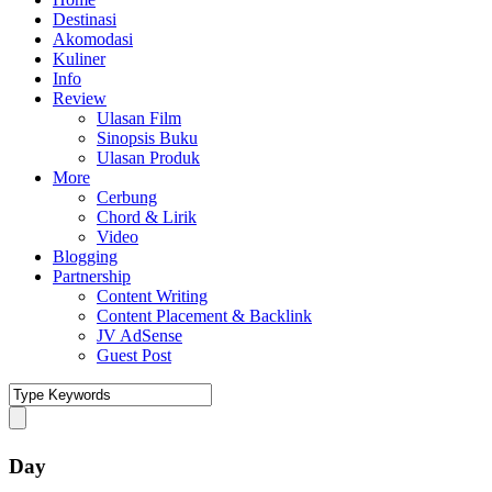
Destinasi
Akomodasi
Kuliner
Info
Review
Ulasan Film
Sinopsis Buku
Ulasan Produk
More
Cerbung
Chord & Lirik
Video
Blogging
Partnership
Content Writing
Content Placement & Backlink
JV AdSense
Guest Post
Day