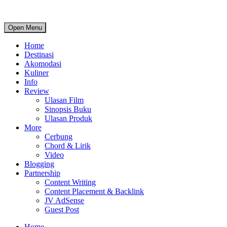
Open Menu
Home
Destinasi
Akomodasi
Kuliner
Info
Review
Ulasan Film
Sinopsis Buku
Ulasan Produk
More
Cerbung
Chord & Lirik
Video
Blogging
Partnership
Content Writing
Content Placement & Backlink
JV AdSense
Guest Post
Home