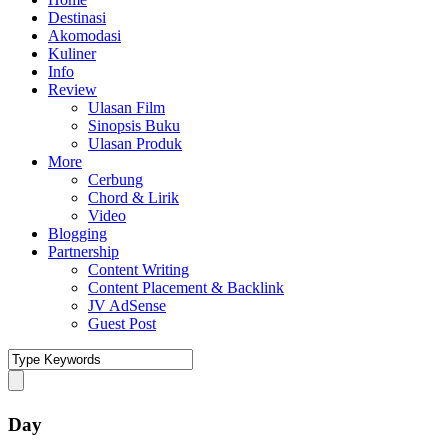
Destinasi
Akomodasi
Kuliner
Info
Review
Ulasan Film
Sinopsis Buku
Ulasan Produk
More
Cerbung
Chord & Lirik
Video
Blogging
Partnership
Content Writing
Content Placement & Backlink
JV AdSense
Guest Post
Day