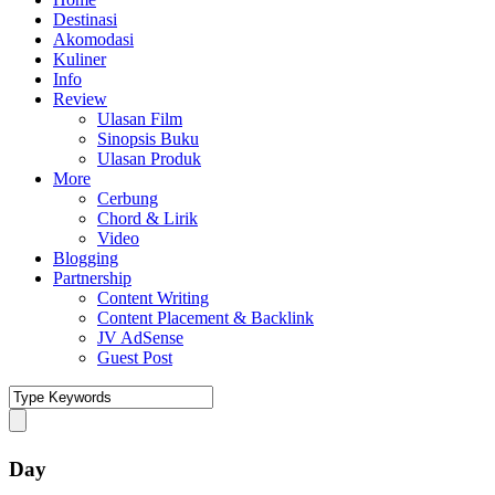
Destinasi
Akomodasi
Kuliner
Info
Review
Ulasan Film
Sinopsis Buku
Ulasan Produk
More
Cerbung
Chord & Lirik
Video
Blogging
Partnership
Content Writing
Content Placement & Backlink
JV AdSense
Guest Post
Day