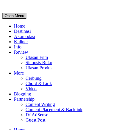
Open Menu
Home
Destinasi
Akomodasi
Kuliner
Info
Review
Ulasan Film
Sinopsis Buku
Ulasan Produk
More
Cerbung
Chord & Lirik
Video
Blogging
Partnership
Content Writing
Content Placement & Backlink
JV AdSense
Guest Post
Home