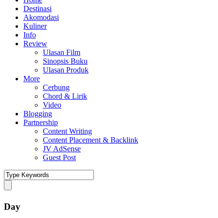
Destinasi
Akomodasi
Kuliner
Info
Review
Ulasan Film
Sinopsis Buku
Ulasan Produk
More
Cerbung
Chord & Lirik
Video
Blogging
Partnership
Content Writing
Content Placement & Backlink
JV AdSense
Guest Post
Day