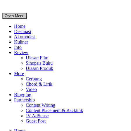
Open Menu
Home
Destinasi
Akomodasi
Kuliner
Info
Review
Ulasan Film
Sinopsis Buku
Ulasan Produk
More
Cerbung
Chord & Lirik
Video
Blogging
Partnership
Content Writing
Content Placement & Backlink
JV AdSense
Guest Post
Home