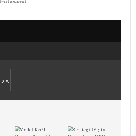
vertisement
egan,