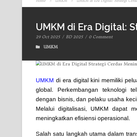
Home
>
UMKM
>
UMKM di Era Digital: Strategi Cerd
UMKM di Era Digital: 
29 Oct 2025
/
BD 2025
/
0 Comment
UMKM
UMKM
di era digital kini memiliki p
global. Perkembangan teknologi t
dengan bisnis, dan pelaku usaha kecil
Melalui digitalisasi, UMKM dapat 
meningkatkan efisiensi operasional.
Salah satu langkah utama dalam tran