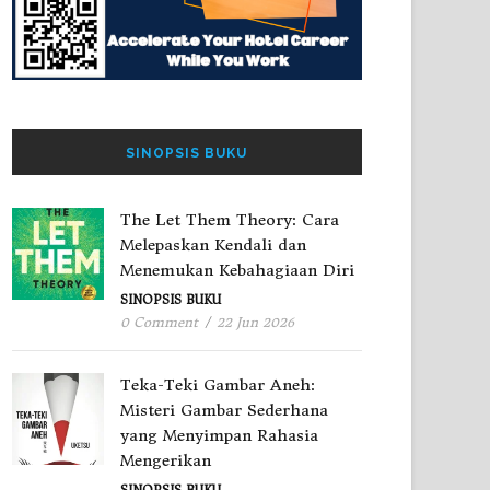
SINOPSIS BUKU
The Let Them Theory: Cara
Melepaskan Kendali dan
Menemukan Kebahagiaan Diri
SINOPSIS BUKU
0 Comment
/
22 Jun 2026
Teka-Teki Gambar Aneh:
Misteri Gambar Sederhana
yang Menyimpan Rahasia
Mengerikan
SINOPSIS BUKU