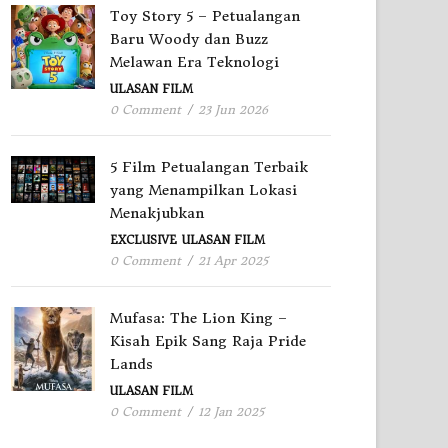
Toy Story 5 – Petualangan
Baru Woody dan Buzz
Melawan Era Teknologi
ULASAN FILM
0 Comment
/
23 Jun 2026
5 Film Petualangan Terbaik
yang Menampilkan Lokasi
Menakjubkan
EXCLUSIVE
ULASAN FILM
0 Comment
/
21 Apr 2025
Mufasa: The Lion King –
Kisah Epik Sang Raja Pride
Lands
ULASAN FILM
0 Comment
/
12 Jan 2025