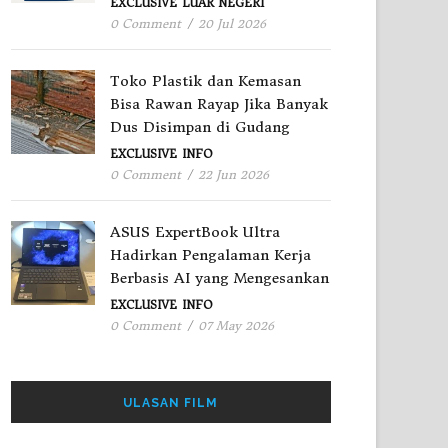
EXCLUSIVE
LUAR NEGERI
0 Comment
/
20 Jul 2026
Toko Plastik dan Kemasan
Bisa Rawan Rayap Jika Banyak
Dus Disimpan di Gudang
EXCLUSIVE
INFO
0 Comment
/
22 Jun 2026
ASUS ExpertBook Ultra
Hadirkan Pengalaman Kerja
Berbasis AI yang Mengesankan
EXCLUSIVE
INFO
0 Comment
/
07 May 2026
ULASAN FILM