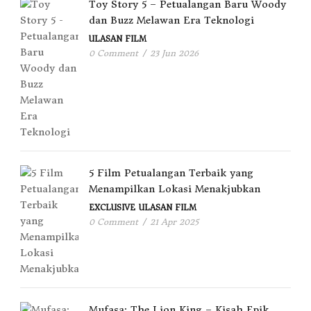
Toy Story 5 – Petualangan Baru Woody
dan Buzz Melawan Era Teknologi
ULASAN FILM
0 Comment
/
23 Jun 2026
5 Film Petualangan Terbaik yang
Menampilkan Lokasi Menakjubkan
EXCLUSIVE
ULASAN FILM
0 Comment
/
21 Apr 2025
Mufasa: The Lion King – Kisah Epik