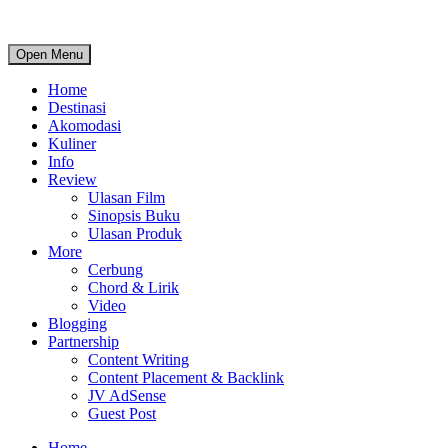
Open Menu
Home
Destinasi
Akomodasi
Kuliner
Info
Review
Ulasan Film
Sinopsis Buku
Ulasan Produk
More
Cerbung
Chord & Lirik
Video
Blogging
Partnership
Content Writing
Content Placement & Backlink
JV AdSense
Guest Post
Home