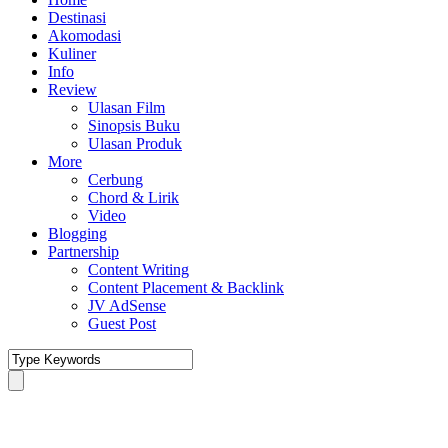
Destinasi
Akomodasi
Kuliner
Info
Review
Ulasan Film
Sinopsis Buku
Ulasan Produk
More
Cerbung
Chord & Lirik
Video
Blogging
Partnership
Content Writing
Content Placement & Backlink
JV AdSense
Guest Post