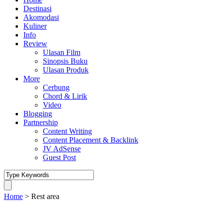
Destinasi
Akomodasi
Kuliner
Info
Review
Ulasan Film
Sinopsis Buku
Ulasan Produk
More
Cerbung
Chord & Lirik
Video
Blogging
Partnership
Content Writing
Content Placement & Backlink
JV AdSense
Guest Post
Home
>
Rest area