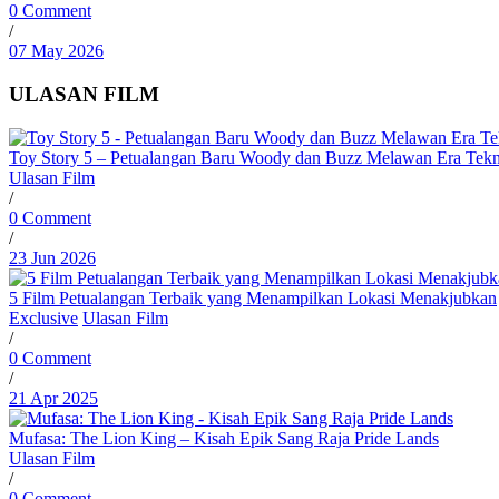
0 Comment
/
07 May 2026
ULASAN FILM
Toy Story 5 – Petualangan Baru Woody dan Buzz Melawan Era Tekn
Ulasan Film
/
0 Comment
/
23 Jun 2026
5 Film Petualangan Terbaik yang Menampilkan Lokasi Menakjubkan
Exclusive
Ulasan Film
/
0 Comment
/
21 Apr 2025
Mufasa: The Lion King – Kisah Epik Sang Raja Pride Lands
Ulasan Film
/
0 Comment