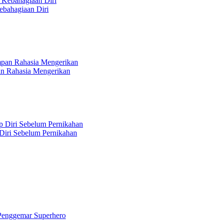
bahagiaan Diri
n Rahasia Mengerikan
 Diri Sebelum Pernikahan