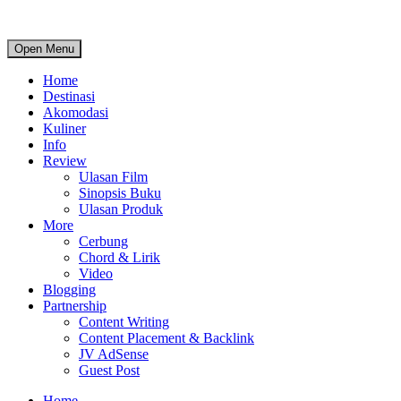
Open Menu
Home
Destinasi
Akomodasi
Kuliner
Info
Review
Ulasan Film
Sinopsis Buku
Ulasan Produk
More
Cerbung
Chord & Lirik
Video
Blogging
Partnership
Content Writing
Content Placement & Backlink
JV AdSense
Guest Post
Home