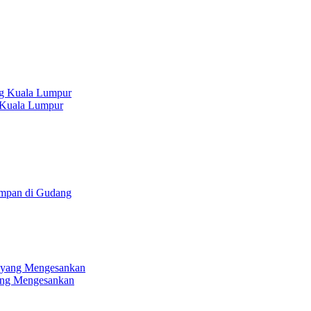
g Kuala Lumpur
impan di Gudang
ang Mengesankan