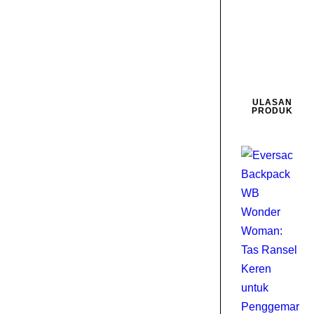
0
D
2
ULASAN
PRODUK