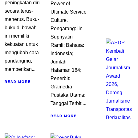
peningkatan diri
Power of
0
secara terus-
Ultimate Service
C
A
menerus. Buku-
Culture.
2
buku di bawah
Pengarang: Iin
ini memiliki
Supriyatin
kekuatan untuk
Ramli; Bahasa:
mengubah cara
Indonesia;
pandangmu,
Jumlah
memberikan...
Halaman 164;
Penerbit:
READ MORE
Gramedia
Pustaka Utama;
Tanggal Terbit:...
READ MORE
J