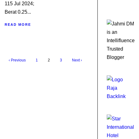
20
115 Jul 2024;
Berat 0.25...
READ MORE
‹ Previous
1
2
3
Next ›