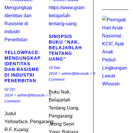
SINOPSIS
BUKU “NAK,
BELAJARLAH
YELLOWFACE:
TENTANG
MENGUNGKAP
UANG”
IDENTITAS
16 Sep
DAN RASISME
2024
/
admin@liburasik
/
0
DI INDUSTRI
Comment
PENERBITAN
02 Oct
Buku Nak,
2024
/
admin@liburasik
/
0
Belajarlah
Comment
Tentang Uang.
Judul
J
Pengarang:
Yellowface. Pengarang:
Jeong Seon
R.F. Kuang;
Yong; Bahasa