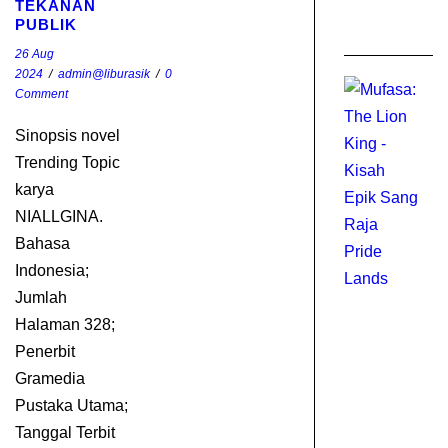
TEKANAN
PUBLIK
26 Aug
2024
/
admin@liburasik
/
0
Mu
Comment
T
Li
Sinopsis novel
Ki
Trending Topic
–
karya
Ki
NIALLGINA.
Ep
Bahasa
S
Indonesia;
Ra
Pr
Jumlah
L
Halaman 328;
U
Penerbit
FI
Gramedia
0
Pustaka Utama;
C
Tanggal Terbit
Ja