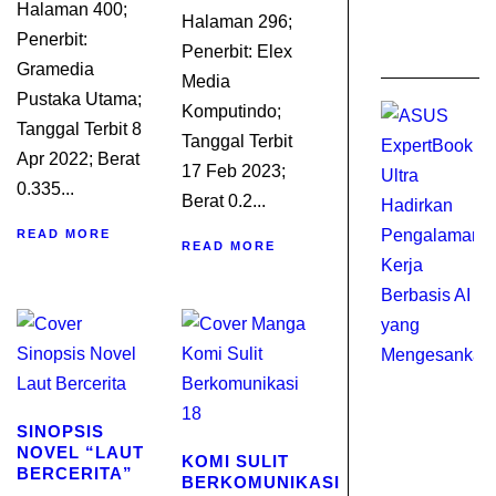
C
Halaman 400;
Halaman 296;
Ju
Penerbit:
Penerbit: Elex
20
Gramedia
Media
Pustaka Utama;
Komputindo;
Tanggal Terbit 8
Tanggal Terbit
Apr 2022; Berat
17 Feb 2023;
0.335...
Berat 0.2...
READ MORE
READ MORE
SINOPSIS
NOVEL “LAUT
KOMI SULIT
BERCERITA”
BERKOMUNIKASI