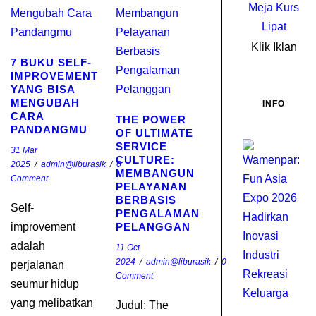
Klik Iklan
7 BUKU SELF-
IMPROVEMENT
YANG BISA
MENGUBAH
INFO
CARA
THE POWER
PANDANGMU
OF ULTIMATE
SERVICE
W
31 Mar
CULTURE:
F
2025
/
admin@liburasik
/
0
MEMBANGUN
Comment
A
PELAYANAN
E
BERBASIS
Self-
2
PENGALAMAN
improvement
PELANGGAN
H
I
adalah
11 Oct
I
2024
/
admin@liburasik
/
0
perjalanan
Comment
R
seumur hidup
K
yang melibatkan
Judul: The
I