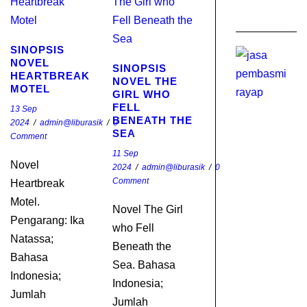
J
SINOPSIS
To
NOVEL
SINOPSIS
Pl
HEARTBREAK
NOVEL THE
d
MOTEL
GIRL WHO
K
FELL
13 Sep
Bi
BENEATH THE
2024
/
admin@liburasik
/
0
R
SEA
Comment
R
11 Sep
Ji
Novel
2024
/
admin@liburasik
/
0
B
Comment
Heartbreak
D
Motel.
Novel The Girl
Di
Pengarang: Ika
di
who Fell
Natassa;
G
Beneath the
Bahasa
Sea. Bahasa
EX
Indonesia;
Indonesia;
IN
Jumlah
0
Jumlah