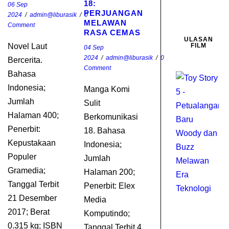
18:
06 Sep
PERJUANGAN
2024
/
admin@liburasik
/
0
MELAWAN
Comment
RASA CEMAS
ULASAN
Novel Laut
FILM
04 Sep
2024
/
admin@liburasik
/
0
Bercerita.
Comment
Bahasa
Indonesia;
Manga Komi
Jumlah
Sulit
Halaman 400;
Berkomunikasi
Penerbit:
18. Bahasa
Kepustakaan
Indonesia;
Populer
Jumlah
Gramedia;
Halaman 200;
Tanggal Terbit
Penerbit: Elex
21 Desember
Media
2017; Berat
Komputindo;
0.315 kg; ISBN
Tanggal Terbit 4